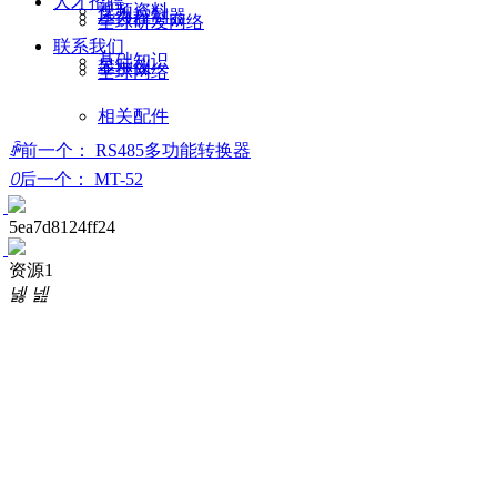
人才招聘
视频资料
压力控制器
全球研发网络
联系我们
基础知识
显示仪
全球网络
相关配件
ꄴ
前一个：
RS485多功能转换器
ꄲ
后一个：
MT-52
5ea7d8124ff24
资源1
넳
넲