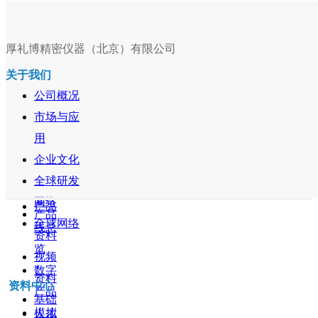
厚礼博精密仪器（北京）有限公司
关于我们
公司概况
市场与应
用
企业文化
全球研发
网络
产品
产品
全球网络
线总
资料
览
视频
数字
资料
资料中心
产品
基础
模拟
人才